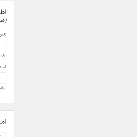
اطل
(فی
تلفن
برای مثال
کد م
الزام
ام