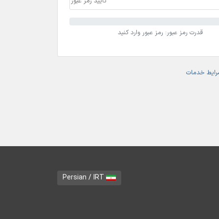
قدرت رمز عبور: رمز عبور وارد کنید
رایط خدمات
Persian / IRT